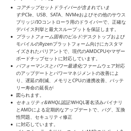
コアチップセットドライバーが含まれていま
す:
PCIe、USB、SATA、NVMeおよびその他のサウス
ブリッジ/IOコントローラ用のドライバーで、正確な
デバイス列挙と最大スループットを保証します。
プラットフォーム固有のビルド:
デスクトップおよび
モバイルのRyzenプラットフォーム向けにカスタマ
イズされたバリアントで、現代のAMDCPUやマザー
ボードチップセットに対応しています。
パフォーマンスとパワー最適化:
ファームウェア対応
のアップデートとパワーマネジメントの改善によ
り、遅延の削減、メモリとCPUの連携改善、バッテ
リー寿命の延長が
図られます。
セキュリティ&WHQL認証:
WHQL署名済みバイナリ
とAMDによる定期的なアップデートで、バグ、互換
性問題、セキュリティ修正
に対応しています。