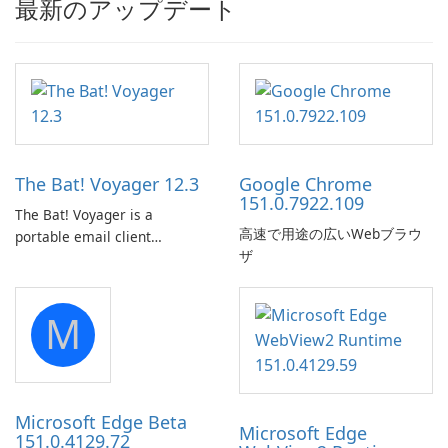
最新のアップデート
The Bat! Voyager 12.3
Google Chrome
151.0.7922.109
The Bat! Voyager is a
高速で用途の広いWebブラウ
portable email client
ザ
software which you can
launch from any USB or
portable media on any
M
computer running Microsoft
Windows.
Microsoft Edge Beta
Microsoft Edge
151.0.4129.72