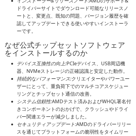
インストーラー&リリースノート:
AMDのサポート&
ドライバーサイトでダウンロード可能なリリースノ
ートと、変更点、既知の問題、バージョン履歴を確
認してアップデートできる使いやすいインストーラ
ーです。
なぜ公式チップセットソフトウェア
をインストールするのか
デバイス互換性の向上:
PCIeデバイス、USB周辺機
器、NVMeストレージの正確認識と安定した動作。
持続的なパフォーマンス:
クリエイターやパワーユー
ザーにとって、重負荷下でのマルチコアスケジュー
リングとチップセット通信の改善。
システム信頼性:
AMDテスト済みおよびWHQL署名付
きコンポーネントのおかげで、クラッシュやドライ
バー関連エラーが減少しました。
セキュリティアップデート:
AMDのドライバーリリー
スを通じてプラットフォームの脆弱性をタイムリー