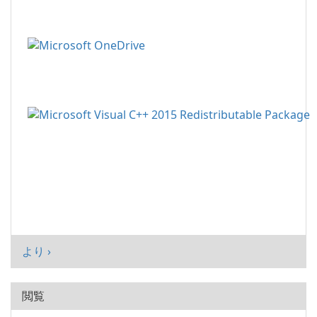
より ›
閲覧